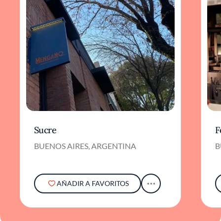
Sucre
F
BUENOS AIRES, ARGENTINA
B
AÑADIR A FAVORITOS