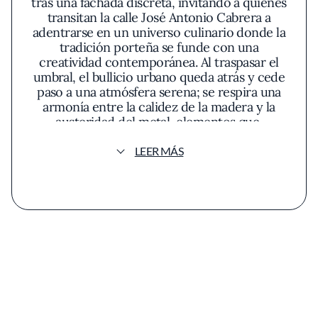
tras una fachada discreta, invitando a quienes
transitan la calle José Antonio Cabrera a
adentrarse en un universo culinario donde la
tradición porteña se funde con una
creatividad contemporánea. Al traspasar el
umbral, el bullicio urbano queda atrás y cede
paso a una atmósfera serena; se respira una
armonía entre la calidez de la madera y la
austeridad del metal, elementos que,
acompañados por una iluminación cálida,
envuelven la sala en un equilibrio sosegado,
LEER MÁS
sofisticado pero acogedor. La decoración,
lejos de los excesos, ofrece pinceladas de vida
cotidiana porteña: detalles gráficos, bocetos y
piezas de alfarería que comentan, desde el
silencio, la historia de la ciudad.
La propuesta de Mengano se enmarca en la
cocina contemporánea con identidad local,
donde el producto argentino y el recetario
tradicional viajan a través del prisma de
técnicas actuales, siempre respetando la