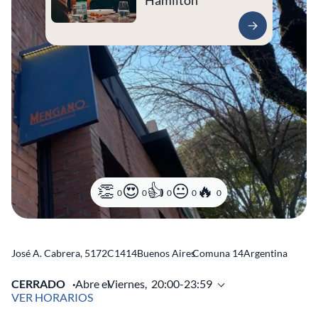
Hamilton
0
0
0
0
0
José A. Cabrera, 5172
C1414
Buenos Aires
Comuna 14
Argentina
CERRADO
Abre el
Viernes,
20:00-23:59
VER HORARIOS