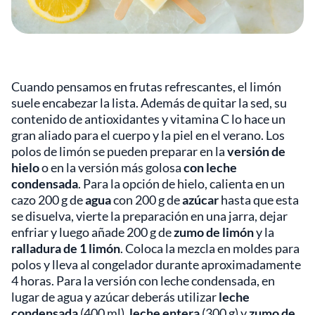
Cuando pensamos en frutas refrescantes, el limón
suele encabezar la lista. Además de quitar la sed, su
contenido de antioxidantes y vitamina C lo hace un
gran aliado para el cuerpo y la piel en el verano. Los
polos de limón se pueden preparar en la
versión de
hielo
o en la versión más golosa
con leche
condensada
. Para la opción de hielo, calienta en un
cazo 200 g de
agua
con 200 g de
azúcar
hasta que esta
se disuelva, vierte la preparación en una jarra, dejar
enfriar y luego añade 200 g de
zumo de limón
y la
ralladura de 1 limón
. Coloca la mezcla en moldes para
polos y lleva al congelador durante aproximadamente
4 horas. Para la versión con leche condensada, en
lugar de agua y azúcar deberás utilizar
leche
condensada
(400 ml),
leche entera
(300 g) y
zumo de