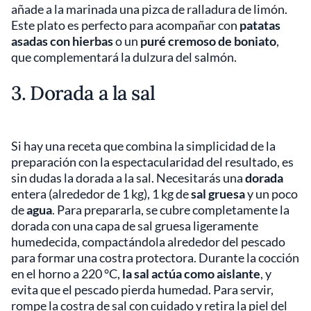
añade a la marinada una pizca de ralladura de limón.
Este plato es perfecto para acompañar con
patatas
asadas con hierbas
o un
puré cremoso de boniato
,
que complementará la dulzura del salmón.
3. Dorada a la sal
Si hay una receta que combina la simplicidad de la
preparación con la espectacularidad del resultado, es
sin dudas la dorada a la sal. Necesitarás una
dorada
entera (alrededor de 1 kg), 1 kg de
sal gruesa
y un poco
de
agua
. Para prepararla, se cubre completamente la
dorada con una capa de sal gruesa ligeramente
humedecida, compactándola alrededor del pescado
para formar una costra protectora. Durante la cocción
en el horno a 220 °C,
la sal actúa como aislante
, y
evita que el pescado pierda humedad. Para servir,
rompe la costra de sal con cuidado y retira la piel del