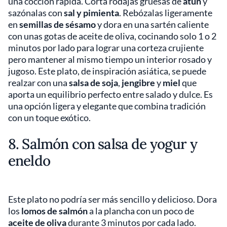
una cocción rápida. Corta rodajas gruesas de
atún
y
sazónalas con
sal y pimienta
. Rebózalas ligeramente
en
semillas de sésamo
y dora en una sartén caliente
con unas gotas de aceite de oliva, cocinando solo 1 o 2
minutos por lado para lograr una corteza crujiente
pero mantener al mismo tiempo un interior rosado y
jugoso. Este plato, de inspiración asiática, se puede
realzar con una
salsa de soja
,
jengibre
y
miel
que
aporta un equilibrio perfecto entre salado y dulce. Es
una opción ligera y elegante que combina tradición
con un toque exótico.
8. Salmón con salsa de yogur y
eneldo
Este plato no podría ser más sencillo y delicioso. Dora
los
lomos de salmón
a la plancha con un poco de
aceite de oliva
durante 3 minutos por cada lado.