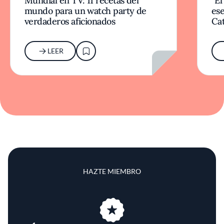
Mundial en TV: 11 recetas del
“El
mundo para un watch party de
ese
verdaderos aficionados
Cat
LEER
HAZTE MIEMBRO