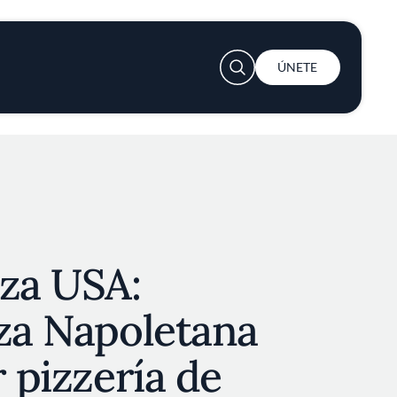
User account menu
ÚNETE
zza USA:
za Napoletana
r pizzería de