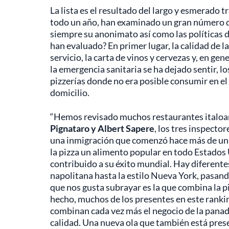
La lista es el resultado del largo y esmerado t
todo un año, han examinado un gran número de
siempre su anonimato así como las políticas 
han evaluado? En primer lugar, la calidad de la
servicio, la carta de vinos y cervezas y, en gen
la emergencia sanitaria se ha dejado sentir, lo
pizzerías donde no era posible consumir en el l
domicilio.
“Hemos revisado muchos restaurantes italoa
Pignataro y Albert Sapere
, los tres inspecto
una inmigración que comenzó hace más de un 
la pizza un alimento popular en todo Estados
contribuido a su éxito mundial. Hay diferentes
napolitana hasta la estilo Nueva York, pasan
que nos gusta subrayar es la que combina la pi
hecho, muchos de los presentes en este rankin
combinan cada vez más el negocio de la panade
calidad. Una nueva ola que también está presen