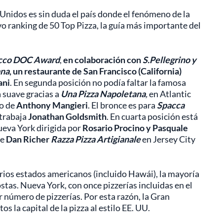
 Unidos es sin duda el país donde el fenómeno de la
vo ranking de 50 Top Pizza, la guía más importante del
ecco DOC Award
,
en colaboración con
S.Pellegrino y
ana
, un restaurante de San Francisco (California)
ani
. En segunda posición no podía faltar la famosa
 suave gracias a
Una Pizza Napoletana
,
en Atlantic
no de
Anthony Mangieri
. El bronce es para
Spacca
 trabaja
Jonathan Goldsmith
. En cuarta posición está
ueva York dirigida por
Rosario Procino y Pasquale
de
Dan Richer
Razza Pizza Artigianale
en Jersey City
rios estados americanos (incluido Hawái), la mayoría
ostas. Nueva York, con once pizzerías incluidas en el
r número de pizzerías. Por esta razón, la Gran
 la capital de la pizza al estilo EE. UU.