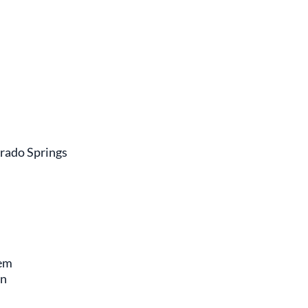
orado Springs
lem
wn