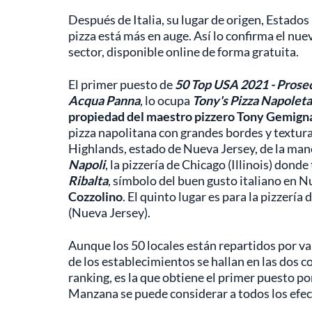
Después de Italia, su lugar de origen, Estados
pizza está más en auge. Así lo confirma el nue
sector, disponible online de forma gratuita.
El primer puesto de
50 Top USA 2021 - Pros
Acqua Panna
, lo ocupa
Tony's Pizza Napolet
propiedad del maestro pizzero Tony Gemign
pizza napolitana con grandes bordes y textura
Highlands, estado de Nueva Jersey, de la ma
Napoli
, la pizzería de Chicago (Illinois) donde
Ribalta
, símbolo del buen gusto italiano en N
Cozzolino
. El quinto lugar es para la pizzería 
(Nueva Jersey).
Aunque los 50 locales están repartidos por va
de los establecimientos se hallan en las dos c
ranking, es la que obtiene el primer puesto po
Manzana se puede considerar a todos los efectos