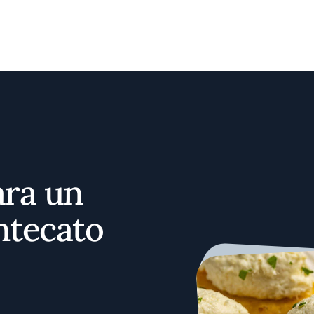
ara un
ntecato