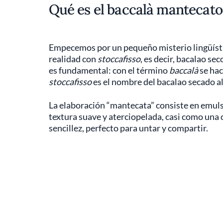
Qué es el baccalà mantecato
Empecemos por un pequeño misterio lingüísti
realidad con
stoccafisso
, es decir, bacalao sec
es fundamental: con el término
baccalà
se hac
stoccafisso
es el nombre del bacalao secado al 
La elaboración “mantecata” consiste en emuls
textura suave y aterciopelada, casi como una c
sencillez, perfecto para untar y compartir.