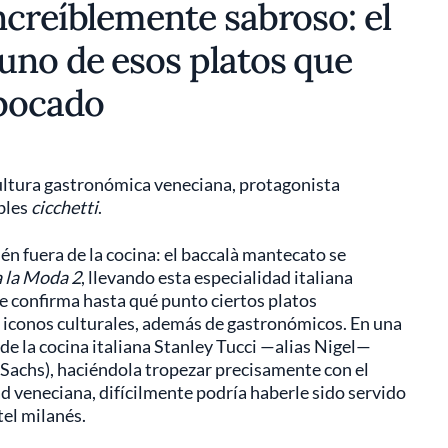
ncreíblemente sabroso: el
uno de esos platos que
 bocado
cultura gastronómica veneciana, protagonista
bles
cicchetti
.
én fuera de la cocina: el baccalà mantecato se
a la Moda 2
, llevando esta especialidad italiana
ue confirma hasta qué punto ciertos platos
s iconos culturales, además de gastronómicos. En una
 de la cocina italiana Stanley Tucci —alias Nigel—
achs), haciéndola tropezar precisamente con el
ad veneciana, difícilmente podría haberle sido servido
tel milanés.