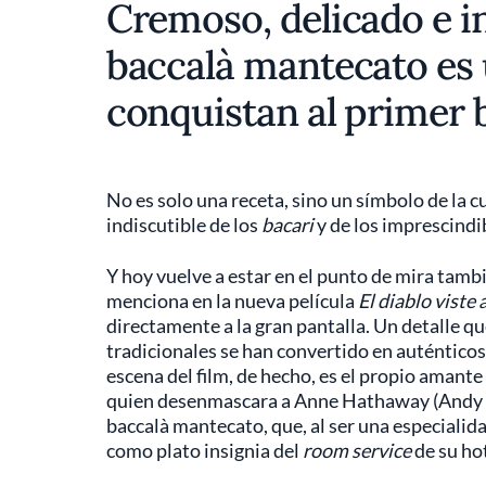
Cremoso, delicado e i
baccalà mantecato es 
conquistan al primer
No es solo una receta, sino un símbolo de la 
indiscutible de los
bacari
y de los imprescindi
Y hoy vuelve a estar en el punto de mira tambi
menciona en la nueva película
El diablo viste 
directamente a la gran pantalla. Un detalle q
tradicionales se han convertido en auténtico
escena del film, de hecho, es el propio amante
quien desenmascara a Anne Hathaway (Andy S
baccalà mantecato, que, al ser una especialid
como plato insignia del
room service
de su ho