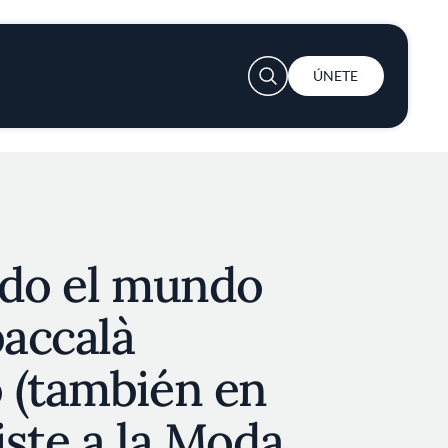
User account menu
ÚNETE
odo el mundo
baccalà
 (también en
iste a la Moda