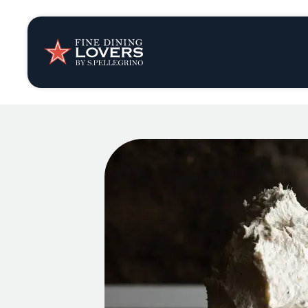
Opinión y notic
Recetas
Consejos y truc
Series