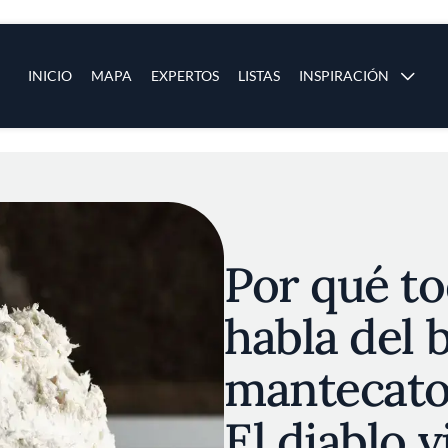
ias
Main navigation
INICIO
MAPA
EXPERTOS
LISTAS
INSPIRACIÓN
Pasar al contenido principal
os
Por qué t
habla del 
mantecato
El diablo v