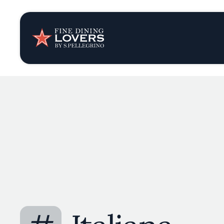
Opinión y notic
Recetas
Consejos y truc
Series