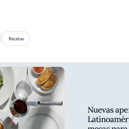
Recetas
Nuevas ape
Latinoaméri
mesas para 