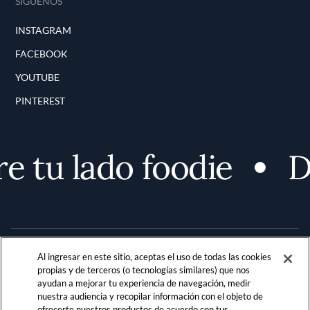
SÍGUENOS
INSTAGRAM
FACEBOOK
YOUTUBE
PINTEREST
 tu lado foodie
De
Al ingresar en este sitio, aceptas el uso de todas las cookies
propias y de terceros (o tecnologías similares) que nos
ayudan a mejorar tu experiencia de navegación, medir
nuestra audiencia y recopilar información con el objeto de
Terms and Conditions
PRIVACIDAD
ofrecerte nuestros productos de acuerdo con tus