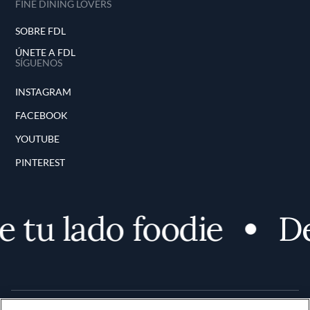
FINE DINING LOVERS
SOBRE FDL
ÚNETE A FDL
SÍGUENOS
INSTAGRAM
FACEBOOK
YOUTUBE
PINTEREST
tu lado foodie
Des