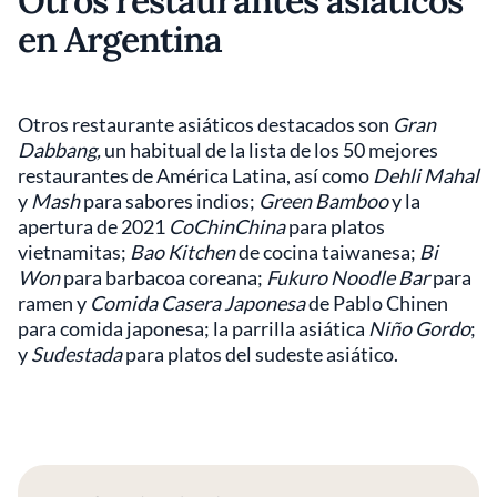
Otros restaurantes asiáticos
en Argentina
Otros restaurante asiáticos destacados son
Gran
Dabbang,
un habitual de la lista de los 50 mejores
restaurantes de América Latina, así como
Dehli Mahal
y
Mash
para sabores indios;
Green Bamboo
y la
apertura de 2021
CoChinChina
para platos
vietnamitas;
Bao Kitchen
de cocina taiwanesa;
Bi
Won
para barbacoa coreana;
Fukuro Noodle Bar
para
ramen y
Comida Casera Japonesa
de Pablo Chinen
para comida japonesa; la parrilla asiática
Niño Gordo
;
y
Sudestada
para platos del sudeste asiático.