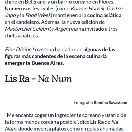
chino en Belgrano y un barrio coreano en Flores.
Numerosos festivales (como
Korean Hansik, Gastro
Japo
y la
Food Week
) mantienen a la
cocina asiática
en el candelero. Además, la nueva edición de
Masterchef Celebrity Argentina
ha invitado a tres
chefs asiáticos.
Fine Dining Lovers
ha hablado con
algunas de las
figuras más candentes de la escena culinaria
emergente Buenos Aires
.
Lis Ra -
Na Num
Fotografía
Romina Savastano
“Me encanta coger un ingrediente coreano y usarlo de
la forma menos coreana posible”, dice
Lis Ra
de
Na
Num
, donde inventa platos como gírgolas ahumadas