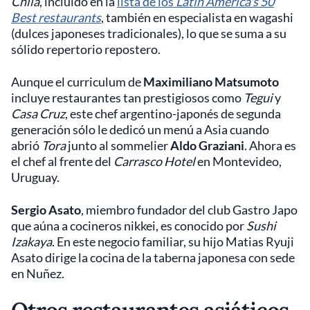
Chila
, incluido en la
lista de los
Latin America's 50
Best restaurants
, también en especialista en wagashi
(dulces japoneses tradicionales), lo que se suma a su
sólido repertorio repostero.
Aunque el curriculum de
Maximiliano Matsumoto
incluye restaurantes tan prestigiosos como
Tegui
y
Casa Cruz
, este chef argentino-japonés de segunda
generación sólo le dedicó un menú a Asia cuando
abrió
Tora
junto al sommelier
Aldo Graziani
. Ahora es
el chef al frente del
Carrasco Hotel
en Montevideo,
Uruguay.
Sergio Asato
, miembro fundador del club Gastro Japo
que aúna a cocineros nikkei, es conocido por
Sushi
Izakaya
. En este negocio familiar, su hijo Matias Ryuji
Asato dirige la cocina de la taberna japonesa con sede
en Nuñez.