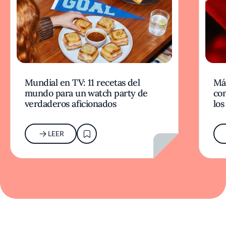
Mundial en TV: 11 recetas del
Más
mundo para un watch party de
co
verdaderos aficionados
los
LEER