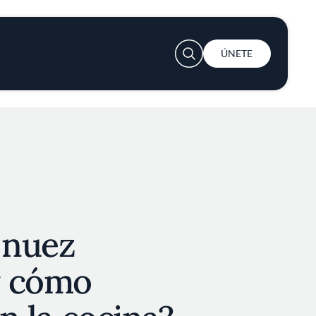
User account menu
ÚNETE
 nuez
y cómo