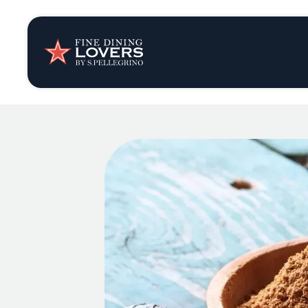
Opinión y notic
Recetas
Consejos y truc
Series