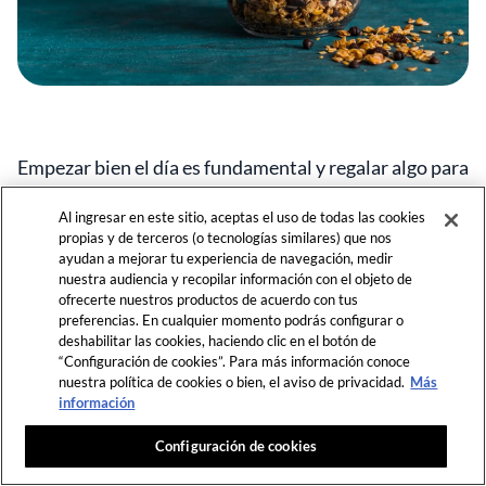
Empezar bien el día es fundamental y regalar algo para
llevar el desayuno a otro nivel es una idea realmente
bonita. Prepara una
mezcla de granola
según los
Al ingresar en este sitio, aceptas el uso de todas las cookies
propias y de terceros (o tecnologías similares) que nos
gustos y preferencias de tus seres queridos y regálales
ayudan a mejorar tu experiencia de navegación, medir
una exquisita granola para tomar con yogur por la
nuestra audiencia y recopilar información con el objeto de
mañana.
ofrecerte nuestros productos de acuerdo con tus
preferencias. En cualquier momento podrás configurar o
deshabilitar las cookies, haciendo clic en el botón de
“Configuración de cookies”. Para más información conoce
nuestra política de cookies o bien, el aviso de privacidad.
Más
¡No te lo pierdas!
Regístrate ahora para obtener
información
acceso ilimitado a las historias seleccionadas de
FDL.
Difunde el sabor, comparte esta
Configuración de cookies
ÚNETE AHORA
o
ACCEDER
historia.