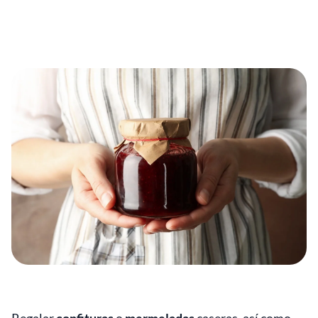
Regalar
confituras
o
mermeladas
caseras, así como