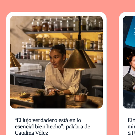
“El lujo verdadero está en lo
El 
esencial bien hecho”: palabra de
mi
Catalina Vélez
S.