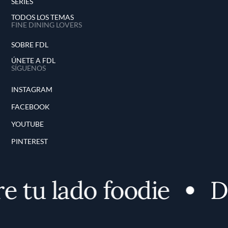
SERIES
TODOS LOS TEMAS
FINE DINING LOVERS
SOBRE FDL
ÚNETE A FDL
SÍGUENOS
INSTAGRAM
FACEBOOK
YOUTUBE
PINTEREST
 tu lado foodie
De