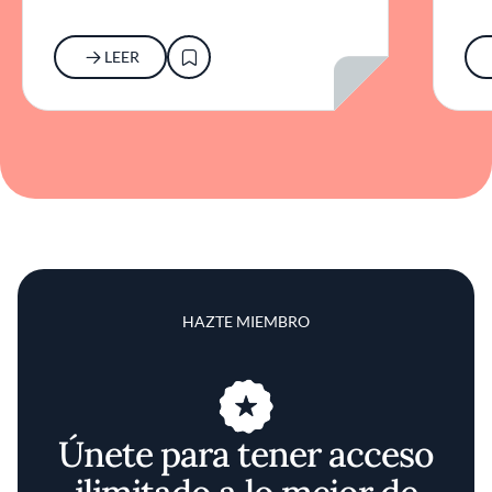
20
LEER
HAZTE MIEMBRO
Únete para tener acceso