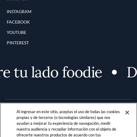
INSTAGRAM
FACEBOOK
YOUTUBE
PINTEREST
 tu lado foodie
De
Al ingresar en este sitio, aceptas el uso de todas las cookies
propias y de terceros (o tecnologías similares) que nos
ayudan a mejorar tu experiencia de navegación, medir
nuestra audiencia y recopilar información con el objeto de
Terms and Conditions
PRIVACIDAD
ofrecerte nuestros productos de acuerdo con tus