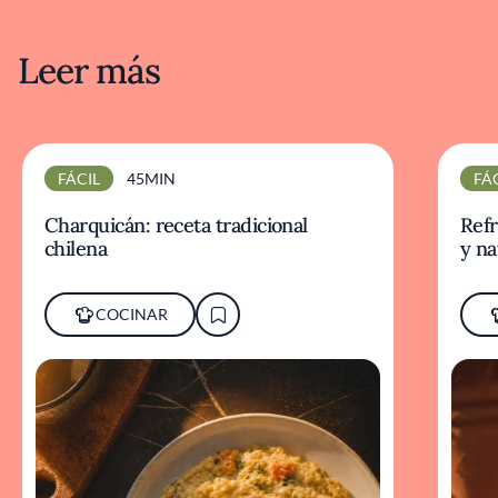
Leer más
FÁCIL
45MIN
FÁ
Charquicán: receta tradicional
Refr
chilena
y na
COCINAR