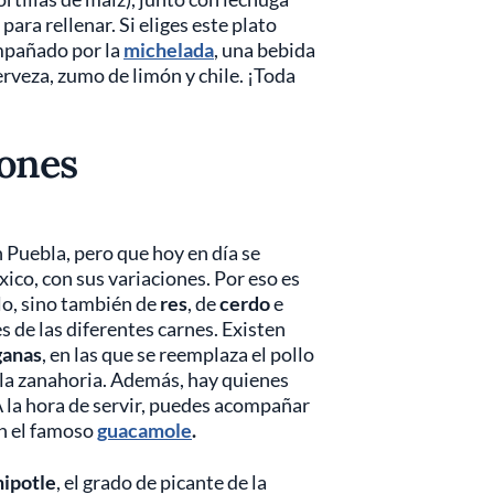
ara rellenar. Si eliges este plato
mpañado por la
michelada
, una bebida
erveza, zumo de limón y chile. ¡Toda
iones
n Puebla, pero que hoy en día se
ico, con sus variaciones. Por eso es
lo, sino también de
res
, de
cerdo
e
 de las diferentes carnes. Existen
ganas
, en las que se reemplaza el pollo
o la zanahoria. Además, hay quienes
A la hora de servir, puedes acompañar
n el famoso
guacamole
.
hipotle
, el grado de picante de la