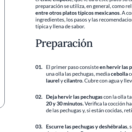
preparación se utiliza, en general, como rel
entre otros platos típicos mexicanos
. A c
ingredientes, los pasos y las recomendaci
típica y llena de sabor.
Preparación
01.
El primer paso consiste
en hervir las 
una olla las pechugas, media
cebolla
c
laurel
y
cilantro
. Cubre con agua y llev
02.
Deja hervir las pechugas
con la olla t
20 y 30 minutos.
Verifica la cocción h
de las pechugas y, si están cocidas, ret
03.
Escurre las pechugas y deshébralas
, 