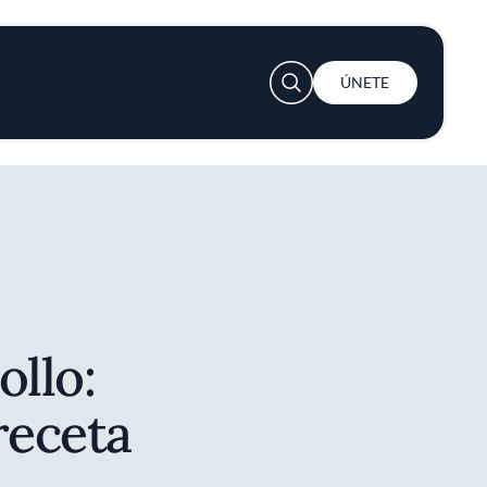
User account menu
ÚNETE
ollo:
receta