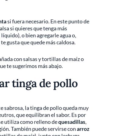
nta
si fuera necesario. En este punto de
salsa si quieres que tenga más
líquido), o bien agregarle agua o,
i te gusta que quede más caldosa.
ñada con salsas y tortillas de maíz o
ue te sugerimos más abajo.
 tinga de pollo
e sabrosa, la tinga de pollo queda muy
ros, que equilibran el sabor. Es por
se utiliza como relleno de
quesadillas
,
egión. También puede servirse con
arroz
ortillas de maíz), junto con lechuga