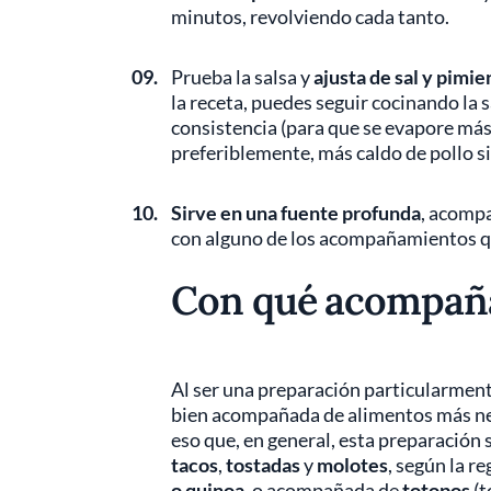
minutos, revolviendo cada tanto.
09.
Prueba la salsa y
ajusta de sal y pimie
la receta, puedes seguir cocinando la 
consistencia (para que se evapore más 
preferiblemente, más caldo de pollo s
10.
Sirve en una fuente profunda
, acompa
con alguno de los acompañamientos q
Con qué acompañar
Al ser una preparación particularment
bien acompañada de alimentos más neut
eso que, en general, esta preparación 
tacos
,
tostadas
y
molotes
, según la r
o quinoa
, o acompañada de
totopos
(t