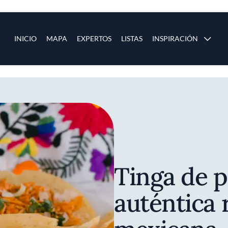
ias
Main navigation
INICIO
MAPA
EXPERTOS
LISTAS
INSPIRACIÓN
Pasar al contenido principal
os
Tinga de p
auténtica 