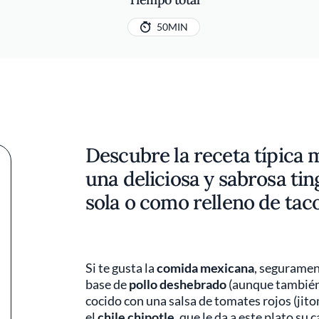
50MIN
Descubre la receta típica
una deliciosa y sabrosa tin
sola o como relleno de taco
Si te gusta la
comida mexicana
, segurament
base de
pollo deshebrado
(aunque también 
cocido con una salsa de tomates rojos (jit
el
chile chipotle
, que le da a este plato su 