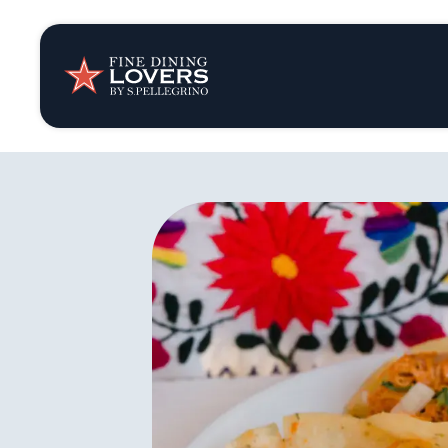
Opinión y notic
Recetas
Consejos y truc
Series