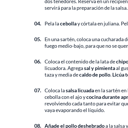
dos tenedores. Reserva en un recipient
servirá para la preparación de la salsa.
04.
Pela la
cebolla
y córtala en juliana. Pe
05.
En una sartén, coloca una cucharada d
fuego medio-bajo, para que no se que
06.
Coloca el contenido de la lata de
chipo
licuadora. Agrega
sal y pimienta
al gu
taza y media de
caldo de pollo
.
Licúa t
07.
Coloca la
salsa licuada
en la sartén en
cebolla con el ajo y
cocina durante a
revolviendo cada tanto para evitar que
vaya evaporando el líquido.
08.
Añade el pollo deshebrado
a la salsa