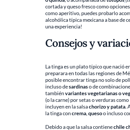
cortada y queso fresco como opciones p
como aperitivo, puedes probarlo aco
alcohólica típica mexicana a base de c
una experiencia!
Consejos y variac
La tinga es un plato típico que nació e
preparara en todas las regiones de Méx
posible encontrar tinga no solo de pol
incluso de
sardinas
o de combinaciones
también
variantes vegetarianas o ve
(o la carne) por setas o verduras com
incluyen en la salsa
chorizo y patata
. 
la tinga con
crema
,
queso
o incluso co
Debido a que la salsa contiene
chile c