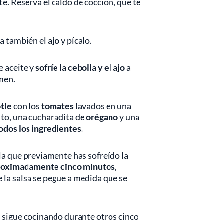
e. Reserva el caldo de cocción, que te
la también el
ajo
y pícalo.
e aceite y
sofríe la cebolla y el ajo
a
men.
tle
con los
tomates
lavados en una
sto, una cucharadita de
orégano
y una
odos los ingredientes.
 la que previamente has sofreído la
proximadamente cinco minutos
,
 la salsa se pegue a medida que se
 y sigue cocinando durante otros cinco