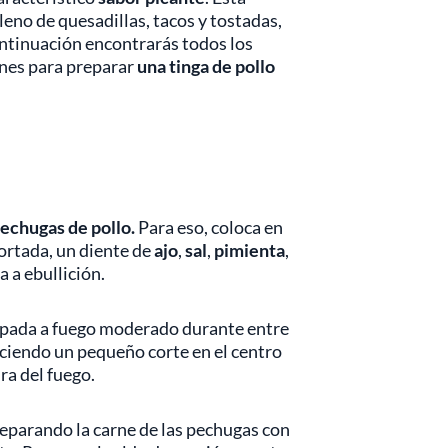
leno de quesadillas, tacos y tostadas,
ontinuación encontrarás todos los
ones para preparar
una tinga de pollo
pechugas de pollo.
Para eso, coloca en
ortada, un diente de
ajo
,
sal
,
pimienta
,
a a ebullición.
apada
a fuego moderado durante entre
aciendo un pequeño corte en el centro
ira del fuego.
separando la carne de las pechugas con