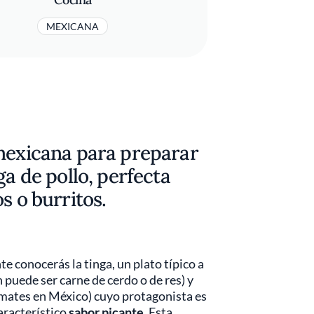
MEXICANA
 mexicana para preparar
ga de pollo, perfecta
s o burritos.
e conocerás la tinga, un plato típico a
puede ser carne de cerdo o de res) y
omates en México) cuyo protagonista es
característico
sabor picante
. Esta