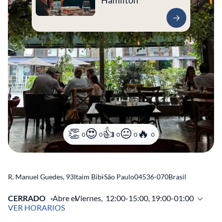
Hamilton
0
0
0
0
0
R. Manuel Guedes, 93
Itaim Bibi
-
São Paulo
04536-070
Brasil
CERRADO
Abre el
Viernes,
12:00-15:00, 19:00-01:00
VER HORARIOS