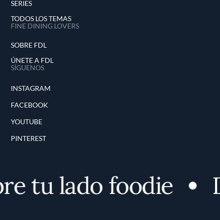
SERIES
TODOS LOS TEMAS
FINE DINING LOVERS
SOBRE FDL
ÚNETE A FDL
SÍGUENOS
INSTAGRAM
FACEBOOK
YOUTUBE
PINTEREST
e tu lado foodie
D