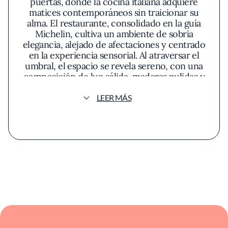
puertas, donde la cocina italiana adquiere
matices contemporáneos sin traicionar su
alma. El restaurante, consolidado en la guía
Michelin, cultiva un ambiente de sobria
elegancia, alejado de afectaciones y centrado
en la experiencia sensorial. Al atraversar el
umbral, el espacio se revela sereno, con una
composición de luz cálida, maderas pulidas y
mármoles discretos que susurran
refinamiento, sin caer en el exceso
LEER MÁS
decorativo. Las mesas —bien espaciadas—
invitan a la conversación pausada, mientras
los detalles en tonos neutros establecen una
atmósfera donde el protagonismo recae
sobre los sabores.
Due Cuochi construye su identidad en torno
a una cocina que respeta la tradición italiana,
pero huye de la literalidad. La carta
evoluciona al ritmo de las estaciones,
abriendo espacio para interpretaciones
sutiles de los clásicos. El chef, fiel a una