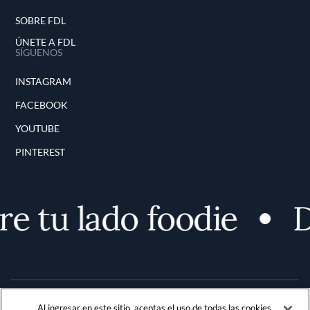
SOBRE FDL
ÚNETE A FDL
SÍGUENOS
INSTAGRAM
FACEBOOK
YOUTUBE
PINTEREST
e tu lado foodie
D
Al ingresar en este sitio, aceptas el uso de todas las cookies