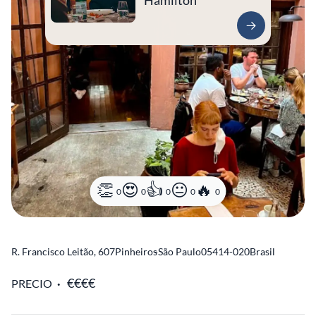
Hamilton
0
0
0
0
0
R. Francisco Leitão, 607
Pinheiros
-
São Paulo
05414-020
Brasil
PRECIO