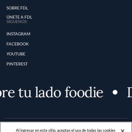
SOBRE FDL
ÚNETE A FDL
SÍGUENOS
INSTAGRAM
FACEBOOK
YOUTUBE
PINTEREST
e tu lado foodie
D
Al ingresar en este sitio, aceptas el uso de todas las cookies