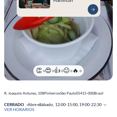
Hamilton
0
0
0
0
0
R. Joaquim Antunes, 108
Pinheiros
-
São Paulo
05415-000
Brasil
CERRADO
Abre el
Sábado,
12:00-15:00, 19:00-22:30
VER HORARIOS