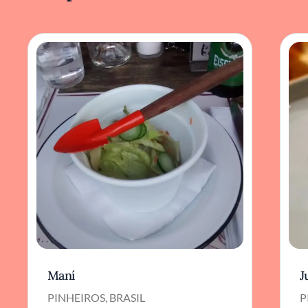
Maní
J
PINHEIROS, BRASIL
P