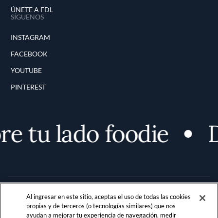
ÚNETE A FDL
SÍGUENOS
INSTAGRAM
FACEBOOK
YOUTUBE
PINTEREST
e tu lado foodie
D
Al ingresar en este sitio, aceptas el uso de todas las cookies
propias y de terceros (o tecnologías similares) que nos
ayudan a mejorar tu experiencia de navegación, medir