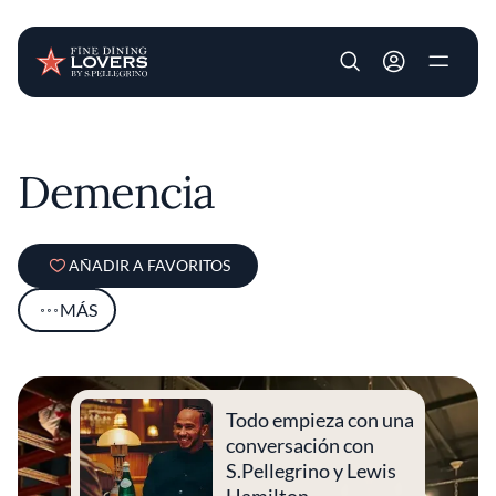
User account m
Pasar al contenido principal
Demencia
AÑADIR A FAVORITOS
MÁS
Todo empieza con una
conversación con
S.Pellegrino y Lewis