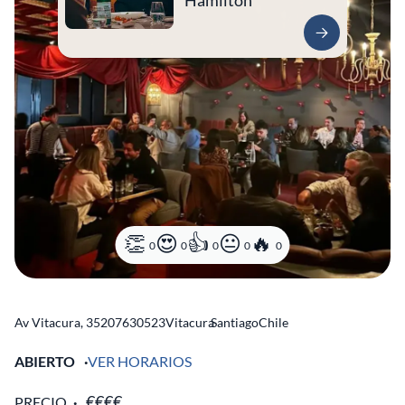
Hamilton
0
0
0
0
0
Av Vitacura, 3520
7630523
Vitacura
Santiago
Chile
ABIERTO
VER HORARIOS
PRECIO