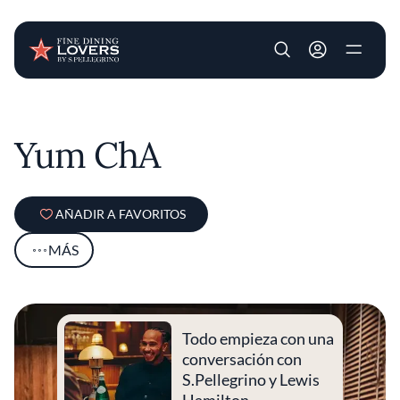
User account m
Pasar al contenido principal
Yum ChA
AÑADIR A FAVORITOS
MÁS
Todo empieza con una
conversación con
S.Pellegrino y Lewis