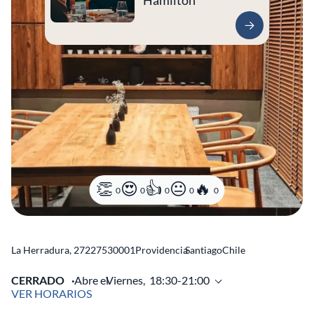
Hamilton
0
0
0
0
0
La Herradura, 2722
7530001
Providencia
Santiago
Chile
CERRADO
Abre el
Viernes,
18:30-21:00
VER HORARIOS