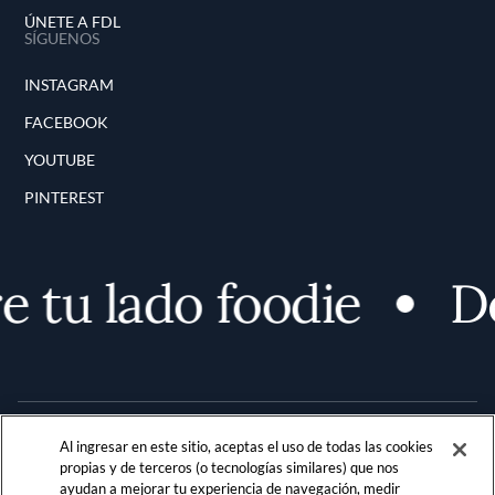
ÚNETE A FDL
SÍGUENOS
INSTAGRAM
FACEBOOK
YOUTUBE
PINTEREST
 tu lado foodie
De
Al ingresar en este sitio, aceptas el uso de todas las cookies
propias y de terceros (o tecnologías similares) que nos
ayudan a mejorar tu experiencia de navegación, medir