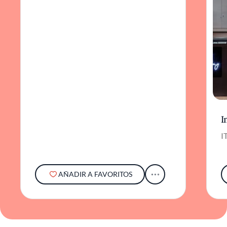
I
I
AÑADIR A FAVORITOS