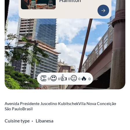
Hamilton
0
0
0
0
0
Avenida Presidente Juscelino Kubitschek
Vila Nova Conceição
-
São Paulo
Brasil
Cuisine type
Libanesa