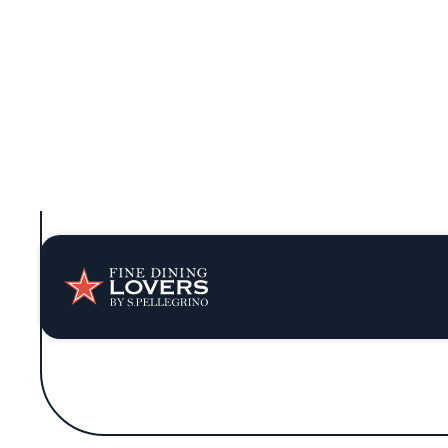
bañada en una luz cálida que cae puntual 
En este espacio, la arquitectura se fund
apuesta por una estética refinada, donde na
cuidadosamente dispuestas y superficies d
lo que está 
La filosofía culinaria aquí se articula en 
siempre bajo la premisa de la investigación 
armonía y la verdad de cada ingrediente
conformismo. Así, es posible descubrir e
su textura, sino por el modo en
La presentación de los platos es riguros
matices olfativos, y un juego velado de a
reconocible y lo inesperado, invitando a q
s