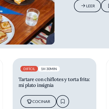
LEER
DIFÍCIL
1H 30MIN
Tartare con chiflotes y torta frita:
mi plato insignia
COCINAR