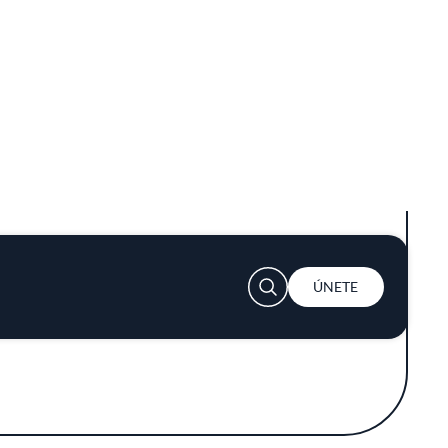
conversación se siente natural y el tiempo
ando lo que ocurre en cada plato. Julieta
ción de celebrar lo esencial. Flores frescas
s el aroma de ingredientes locales susurra
ensal atento.
brasileño mediante técnicas contemporáneas —
evitar los excesos y prioriza la ligereza, la
es, imposibilitando la complacencia y el
os de la costa que sorprenden no solo por
ientes cotidianamente olvidados.
pétalos de flores comestibles que aportan
 elaboración presenta una tensión entre lo
linarias. No se busca el impacto inmediato,
l.