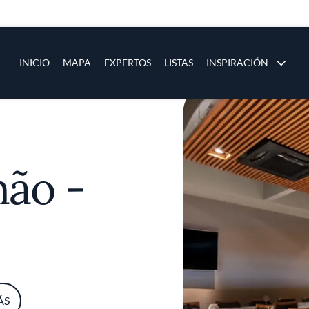
ias
Main navigation
INICIO
MAPA
EXPERTOS
LISTAS
INSPIRACIÓN
Pasar al contenido principal
os
hão -
ÁS