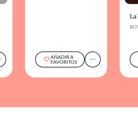
La 
BO
AÑADIR A
FAVORITOS