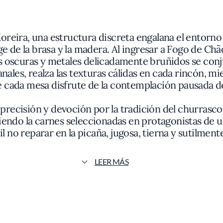
oreira, una estructura discreta engalana el entorn
de la brasa y la madera. Al ingresar a Fogo de Chã
 oscuras y metales delicadamente bruñidos se conju
anales, realza las texturas cálidas en cada rincón, m
 cada mesa disfrute de la contemplación pausada del 
 precisión y devoción por la tradición del churrasco b
endo la carnes seleccionadas en protagonistas de un
ícil no reparar en la picaña, jugosa, tierna y sutilm
ención al producto y respeto por los valores gastronó
ar una corteza crujiente, demuestran la orientación
LEER MÁS
 el sabor natural y la textura perfecta antes que la
uarniciones, pensadas para sumar frescura y vibració
smero y salsas brasileñas tradicionales —como la fa
de cada bocadillo de carne. Los postres, comedidos 