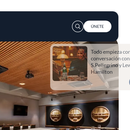
User account menu
ÚNETE
Todo empieza con una
conversación con
S.Pellegrino y Lewis
Hamilton