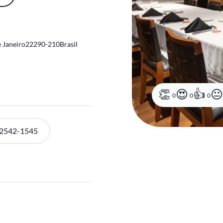
e Janeiro
22290-210
Brasil
 2542-1545
0
0
0