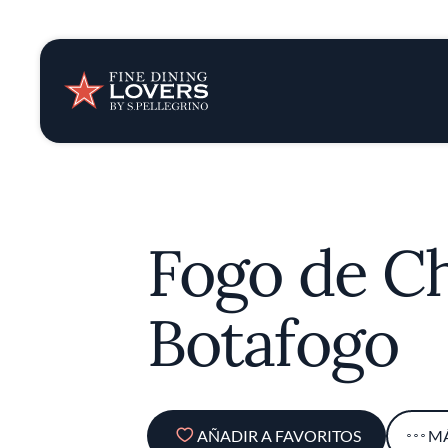
Opinión y notic
Recetas
Consejos y truc
Fogo de C
Series
Botafogo
AÑADIR A FAVORITOS
M