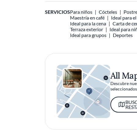
SERVICIOS
Para niños
Cócteles
Postre
Maestría en café
Ideal para e
Ideal para la cena
Carta de ce
Terraza exterior
Ideal para ni
Ideal para grupos
Deportes
All Ma
Descubre nues
seleccionados 
BUS
RES