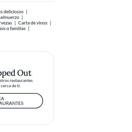
s deliciosos
l almuerzo
rvezas
Carta de vinos
ños o familias
pped Out
tros restaurantes
cerca de ti.
CA
TAURANTES