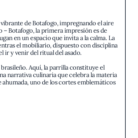
o vibrante de Botafogo, impregnando el aire
o – Botafogo, la primera impresión es de
gan en un espacio que invita a la calma. La
ientras el mobiliario, dispuesto con disciplina
ir y venir del ritual del asado.
rasileño. Aquí, la parrilla constituye el
a narrativa culinaria que celebra la materia
ente ahumada, uno de los cortes emblemáticos
micos de la región. El costillar de cordero y
 del chef, basada en un minimalismo atento
 ornamentación.
n cromática al conjunto. Ensaladas de hojas
rofa o el vinagrete— acompañan sin robar
en presencia pero precisos en ejecución,