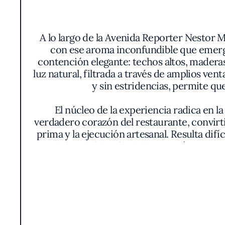
A lo largo de la Avenida Reporter Nestor M
con ese aroma inconfundible que emerge 
contención elegante: techos altos, maderas
luz natural, filtrada a través de amplios vent
y sin estridencias, permite que
El núcleo de la experiencia radica en la
verdadero corazón del restaurante, convirti
prima y la ejecución artesanal. Resulta dif
que define la filosofía del lugar: máxima at
los cortes de cerdo, dorados hasta alcanz
que privilegia
No menos notable es el equilibrio de las g
brillantes, tubérculos preparados con e
protagonismo, amplificando los matices 