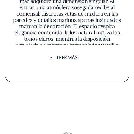
mar adquiere una dimensión singular. Al
entrar, una atmósfera sosegada recibe al
comensal: discretas vetas de madera en las
paredes y detalles marinos apenas insinuados
marcan la decoración. El espacio respira
elegancia contenida; la luz natural matiza los
tonos claros, mientras la disposición
estudiada de manteles inmaculados y vajilla
de azul profundo anticipa la seriedad con la
que aquí se concibe la experiencia culinaria.
LEER MÁS
Satyricon construye su reputación en torno a
una materia prima de excelencia. Cada
jornada comienza con la selección minuciosa
de mariscos y pescados – langostas, ostras,
camarones y moluscos que llegan a las mesas
tan frescos que aún parece percibirse el
rumor del Atlántico. Este compromiso con la
frescura nunca se ve relegado a un segundo
plano frente a las técnicas; es, en cambio, el
principio rector del menú.