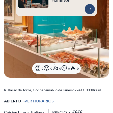
Hamilton
0
0
0
0
0
R. Barão da Torre, 192
Ipanema
-
Rio de Janeiro
22411-000
Brasil
ABIERTO
VER HORARIOS
Cuisine type
Italiana
PRECIO