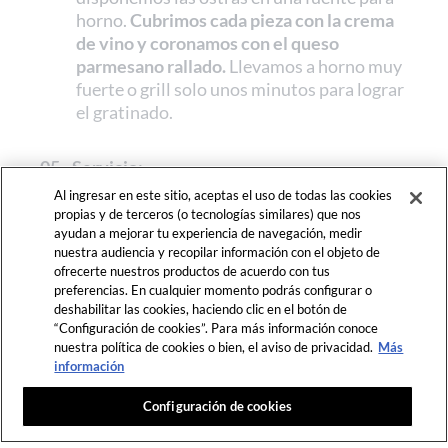
horno.
Cubrimos cada pieza con la crema
de vino y coronamos con el queso
parmesano rallado.
Llevamos a horno muy
fuerte o grill solo unos minutos para lograr
el gratinado.
05.
Servicio:
Al ingresar en este sitio, aceptas el uso de todas las cookies
servimos inmediatamente en un
plato
propias y de terceros (o tecnologías similares) que nos
playo
, terminando con ciboulette fresco
ayudan a mejorar tu experiencia de navegación, medir
picado por encima.
nuestra audiencia y recopilar información con el objeto de
ofrecerte nuestros productos de acuerdo con tus
preferencias. En cualquier momento podrás configurar o
06.
Tip de cocción:
deshabilitar las cookies, haciendo clic en el botón de
El gran secreto es que
la ostra no debe
“Configuración de cookies”. Para más información conoce
nuestra política de cookies o bien, el aviso de privacidad.
Más
quedar sobrecocida
. El objetivo es que el
información
Este contenido es solo para miembros.
exterior esté gratinado y crocante, pero
Regístrate gratis
para disfrutar de acceso ilimitado a FDL.
que
el centro de la pieza se mantenga
Configuración de cookies
ÚNETE AHORA
o
ACCEDER
entre los 30 y 35 grados.
A esa
temperatura, la ostra se cocina en su