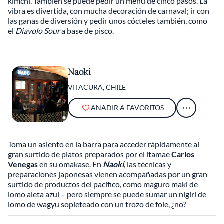
kimchi. También se puede pedir un menú de cinco pasos. La
vibra es divertida, con mucha decoración de carnaval; ir con
las ganas de diversión y pedir unos cócteles también, como
el
Diavolo Sour
a base de pisco.
Naoki
VITACURA, CHILE
AÑADIR A FAVORITOS
Toma un asiento en la barra para acceder rápidamente al
gran surtido de platos preparados por el itamae
Carlos
Venegas
en su omakase. En
Naoki
, las técnicas y
preparaciones japonesas vienen acompañadas por un gran
surtido de productos del pacífico, como maguro maki de
lomo aleta azul – pero siempre se puede sumar un nigiri de
lomo de wagyu sopleteado con un trozo de foie, ¿no?