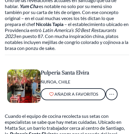
Uno de las revelaciones actuales en Santiago que da de
hablar.
Yum Cha
es notable no solo por su menú sino
también por su carta de tés de origen. Con ese concepto
original – en el cual muchas veces los tés dictan lo que
prepara el chef
Nicolás Tapia
– el establecimiento ubicado en
Providencia entró
Latin America’s 50 Best Restaurants
2023
en puesto 87. Con mucha inspiración china, platos
notables incluyen mejillas de congrio colorado y cojinova a la
brasa con ponzu de sake.
Pulpería Santa Elvira
ÑUÑOA, CHILE
AÑADIR A FAVORITOS
Cuando el equipo de cocina recolecta sus setas con
especialistas se sabe que hay metas cuidadas. Ubicado en
Matta Sur, un barrio trabajador cerca al centro de Santiago,
la
Pulpería Santa Elvira
te acoge por el pasado del local