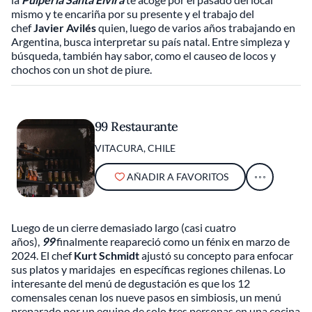
mismo y te encariña por su presente y el trabajo del
chef
Javier Avilés
quien, luego de varios años trabajando en
Argentina, busca interpretar su país natal. Entre simpleza y
búsqueda, también hay sabor, como el causeo de locos y
chochos con un shot de piure.
99 Restaurante
VITACURA, CHILE
AÑADIR A FAVORITOS
Luego de un cierre demasiado largo (casi cuatro
años),
99
finalmente reapareció como un fénix en marzo de
2024. El chef
Kurt Schmidt
ajustó su concepto para enfocar
sus platos y maridajes en específicas regiones chilenas. Lo
interesante del menú de degustación es que los 12
comensales cenan los nueve pasos en simbiosis, un menú
preparado por un equipo de solo tres personas en una cocina