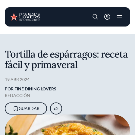
User account m
Pasar al contenido principal
Tortilla de espárragos: receta
fácil y primaveral
19 ABR 2024
POR
FINE DINING LOVERS
REDACCIÓN
GUARDAR