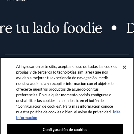
 tu lado foodie
De
Al ingresar en este sitio, aceptas el uso de todas las cookies
propias y de terceros (o tecnologías similares) que nos
ayudan a mejorar tu experiencia de navegación, medir
nuestra audiencia y recopilar información con el objeto de
Terms and Conditions
PRIVACIDAD
ofrecerte nuestros productos de acuerdo con tus
preferencias. En cualquier momento podrás configurar o
REGLAMENTO DE LA COMUNIDAD
deshabilitar las cookies, haciendo clic en el botón de
“Configuración de cookies”. Para más información conoce
LOCATION & LANGUAGE
nuestra política de cookies o bien, el aviso de privacidad.
Más
¡No te lo pierdas!
Regístrate ahora para obtener
información
acceso ilimitado a las historias seleccionadas de
LATAM
FDL.
Configuración de cookies
ÚNETE AHORA
o
ACCEDER