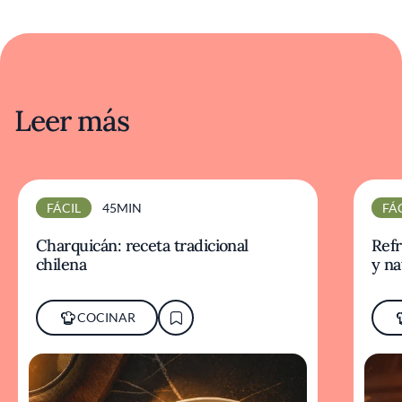
Leer más
FÁCIL
45MIN
FÁ
Charquicán: receta tradicional
Refr
chilena
y na
COCINAR