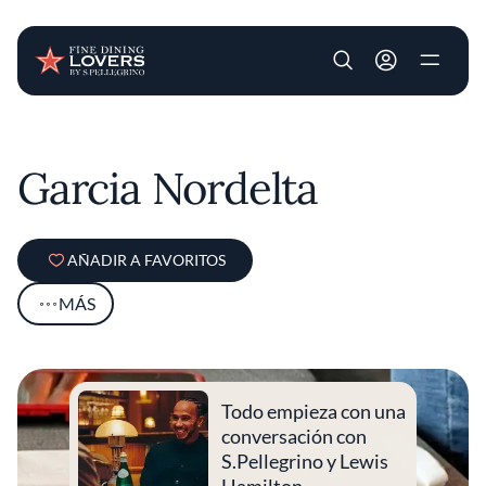
User account m
Pasar al contenido principal
Garcia Nordelta
AÑADIR A FAVORITOS
MÁS
Todo empieza con una
conversación con
S.Pellegrino y Lewis