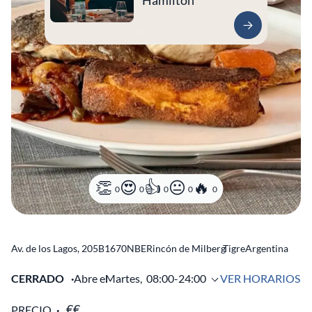
Hamilton
0
0
0
0
0
Av. de los Lagos, 205
B1670NBE
Rincón de Milberg
Tigre
Argentina
CERRADO
Abre el
Martes,
08:00-24:00
VER HORARIOS
PRECIO