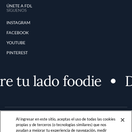
ÚNETE A FDL
SÍGUENOS
INSTAGRAM
FACEBOOK
YOUTUBE
PINTEREST
e tu lado foodie
D
Al ingresar en este sitio, aceptas el uso de todas las cookies
propias y de terceros (o tecnologías similares) que nos
ayudan a mejorar tu experiencia de navegación, medir