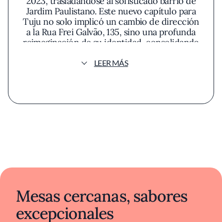
2023, trasladándose al sofisticado barrio de
Jardim Paulistano. Este nuevo capítulo para
Tuju no solo implicó un cambio de dirección
a la Rua Frei Galvão, 135, sino una profunda
reimaginación de su identidad, consolidando
su lugar en la vanguardia de la alta cocina
brasileña contemporánea. La esencia de su
LEER MÁS
cocina, reconocida con dos estrellas Michelin
y una estrella Verde por su sostenibilidad, se
centra en una profunda investigación de los
ingredientes y las estaciones del país.
Mesas cercanas, sabores
excepcionales