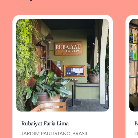
Rubaiyat Faria Lima
B
JARDIM PAULISTANO, BRASIL
I