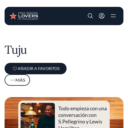
User account m
Pasar al contenido principal
Tuju
AÑADIR A FAVORITOS
MÁS
Todo empieza con una
conversación con
S.Pellegrino y Lewis