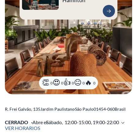
Hamilton
0
0
0
0
0
R. Frei Galvão, 135
Jardim Paulistano
-
São Paulo
01454-060
Brasil
CERRADO
Abre el
Sábado,
12:00-15:00, 19:00-22:00
VER HORARIOS