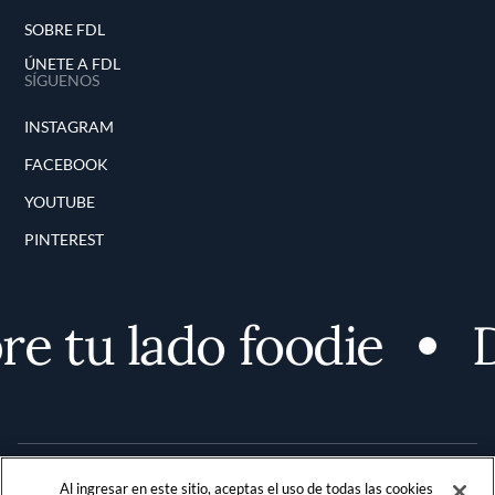
SOBRE FDL
ÚNETE A FDL
SÍGUENOS
INSTAGRAM
FACEBOOK
YOUTUBE
PINTEREST
e tu lado foodie
D
Al ingresar en este sitio, aceptas el uso de todas las cookies