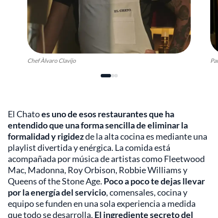
Chef Àlvaro Clavijo
Par
El Chato
es uno de esos restaurantes que ha
entendido que una forma sencilla de eliminar la
formalidad y rigidez
de la alta cocina es mediante una
playlist divertida y enérgica. La comida está
acompañada por música de artistas como Fleetwood
Mac, Madonna, Roy Orbison, Robbie Williams y
Queens of the Stone Age.
Poco a poco te dejas llevar
por la energía del servicio
, comensales, cocina y
equipo se funden en una sola experiencia a medida
que todo se desarrolla.
El ingrediente secreto del