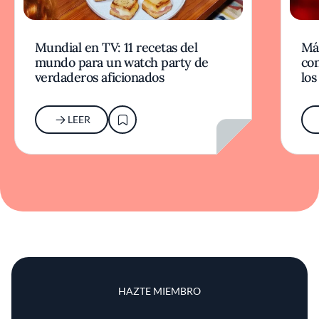
Mundial en TV: 11 recetas del
Más
mundo para un watch party de
co
verdaderos aficionados
los
LEER
HAZTE MIEMBRO